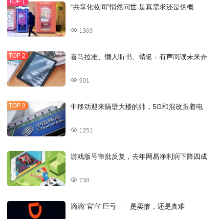
“共享化妆间”悄然问世 是真需求还是伪概
1369
喜马拉雅、懒人听书、蜻蜓：有声阅读未来弄
901
中移动迎来隔壁大楼的帅，5G和混改跟着电
1251
游戏版号审批反复，去年网易净利润下降四成
738
滴滴“官宣”巨亏——是卖惨，还是真难