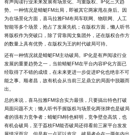
有声阅读行业未来发展有场景化、与重版权、IP化三大趋
势。一种情况是蜻蜓FM出局，即被其它两家甩在身后。因
为在场景化方面，喜马拉雅FM布局车联网、物联网、人工
智能等多个场景，抢占了发展先机；在版权方面，懒人听书
将版权作为突破口，除了背靠阅文集团外，还在版权合作方
的数量上具有优势，在版权为王的时代破局可待。
还有一种情况就是蜻蜓FM主动破局。IP化是有声阅读行业
发展的重要趋势之一，当前蜻蜓FM在平台内容IP化方面已
经取得了不错的成绩，在未来更进一步促进IP化也绝非不可
能之事。顺者昌，故有机会从当前三足鼎立的局面中脱颖而
出。
总的来说，喜马拉雅FM综合实力最强，只要搞出特色打破
局面问题不大；懒人听书手握版权与场景化两张牌也是破局
者的强有力竞争者；蜻蜓FM特色鲜明，竞争壁垒高筑，也
有机会破局，至于荔枝FM能否破局还得看前三家平台发发
展情况而定。但是有一点可以肯定，破局者会在一两年内出