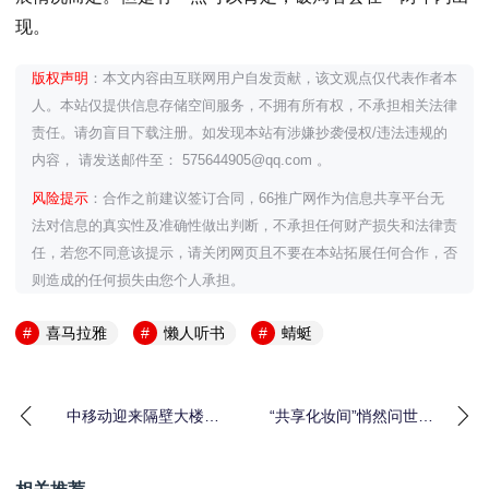
现。
版权声明
：本文内容由互联网用户自发贡献，该文观点仅代表作者本
人。本站仅提供信息存储空间服务，不拥有所有权，不承担相关法律
责任。请勿盲目下载注册。如发现本站有涉嫌抄袭侵权/违法违规的
内容， 请发送邮件至： 575644905@qq.com 。
风险提示
：合作之前建议签订合同，66推广网作为信息共享平台无
法对信息的真实性及准确性做出判断，不承担任何财产损失和法律责
任，若您不同意该提示，请关闭网页且不要在本站拓展任何合作，否
则造成的任何损失由您个人承担。
喜马拉雅
懒人听书
蜻蜓
中移动迎来隔壁大楼的
“共享化妆间”悄然问世
帅，5G和混改跟着电信
是真需求还是伪概念？
联通