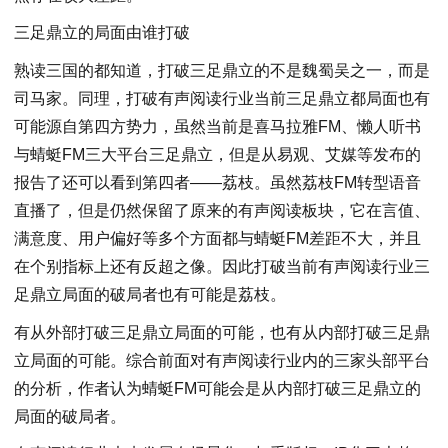
三足鼎立的局面由谁打破
熟读三国的都知道，打破三足鼎立的不是魏蜀吴之一，而是
司马家。同理，打破有声阅读行业当前三足鼎立都局面也有
可能源自第四方势力，虽然当前是喜马拉雅FM、懒人听书
与蜻蜓FM三大平台三足鼎立，但是从易观、艾媒等发布的
报告了还可以看到第四者——荔枝。虽然荔枝FM转型语音
直播了，但是仍然保留了原来的有声阅读板块，它在言值、
满意度、用户偏好等多个方面都与蜻蜓FM差距不大，并且
在个别指标上还有反超之像。因此打破当前有声阅读行业三
足鼎立局面的破局者也有可能是荔枝。
有从外部打破三足鼎立局面的可能，也有从内部打破三足鼎
立局面的可能。综合前面对有声阅读行业内的三家头部平台
的分析，作者认为蜻蜓FM可能会是从内部打破三足鼎立的
局面的破局者。