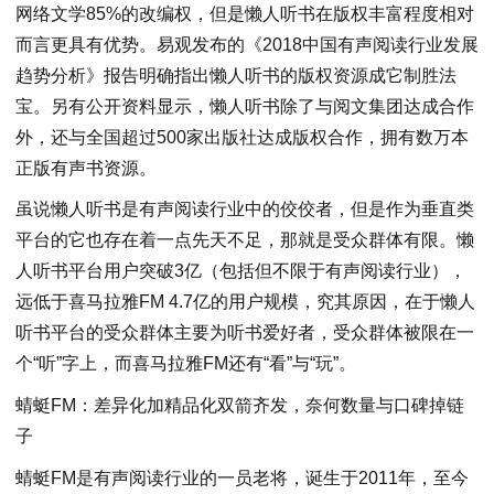
网络文学85%的改编权，但是懒人听书在版权丰富程度相对
而言更具有优势。易观发布的《2018中国有声阅读行业发展
趋势分析》报告明确指出懒人听书的版权资源成它制胜法
宝。另有公开资料显示，懒人听书除了与阅文集团达成合作
外，还与全国超过500家出版社达成版权合作，拥有数万本
正版有声书资源。
虽说懒人听书是有声阅读行业中的佼佼者，但是作为垂直类
平台的它也存在着一点先天不足，那就是受众群体有限。懒
人听书平台用户突破3亿（包括但不限于有声阅读行业），
远低于喜马拉雅FM 4.7亿的用户规模，究其原因，在于懒人
听书平台的受众群体主要为听书爱好者，受众群体被限在一
个“听”字上，而喜马拉雅FM还有“看”与“玩”。
蜻蜓FM：差异化加精品化双箭齐发，奈何数量与口碑掉链
子
蜻蜓FM是有声阅读行业的一员老将，诞生于2011年，至今