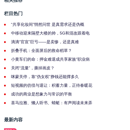
相关推荐
栏目热门
“共享化妆间”悄然问世 是真需求还是伪概
中移动迎来隔壁大楼的帅，5G和混改跟着电
滴滴“官宣”巨亏——是卖惨，还是真难
折叠手机：全面屏后的救命稻草？
小黄车们的命：押金难退成共享家族“职业病
关闭“流量”，撕掉画皮？
咪蒙关停，靠“伪女权”挣钱还能撑多久
短视频的彷徨与退让：积蓄力量，正待春暖花
成功的商业是想象力与常识的平衡
喜马拉雅、懒人听书、蜻蜓：有声阅读未来弄
最新内容