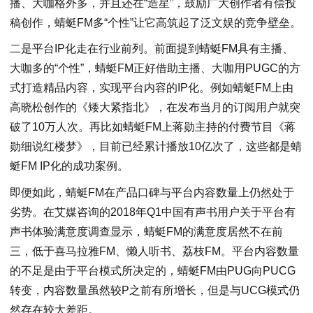
播、大咖格外多，并且还在“造星”，鼓励广大创作者有偿投
稿创作，蜻蜓FM多“个性”让它高筑起了泛文娱的竞争壁垒。
二是平台IP化走在行业前列。前面提到蜻蜓FM具有主播、
大咖多的“个性”，蜻蜓FM正好借助主播、大咖用PUGC的方
式打造精品内容，实现平台内容的IP化。例如蜻蜓FM上由
高晓松创作的《矮大紧指北》，在发布当月的订阅用户就突
破了10万人次。再比如蜻蜓FM上蒋勋主持的付费节目《蒋
勋细说红楼梦》，目前已经累计播放10亿次了，这些都是蜻
蜓FM IP化的成功案例。
即便如此，蜻蜓FM在产品口碑与平台内容数量上仍然处于
劣势。在艾媒咨询的2018年Q1中国有声书用户关于平台有
声书体验满意度调查显示，蜻蜓FM的满意度居然不在前
三，低于喜马拉雅FM、懒人听书、荔枝FM。平台内容数量
的不足是由于平台模式所决定的，蜻蜓FM由PUG向PUCG
转变，内容数量虽然较P之前有所增长，但是与UCG模式仍
然存在较大差距。