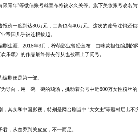
华有限青年”等微信账号就宣布将被永久关停。旗下美妆账号改名为
报价一度到达80万元，二条也有40万元。这次的账号注销还包
商业帝国几乎被连根拔起。
剧生涯。2018年3月，柠萌影业曾经宣布，由咪蒙担任编剧的
《欢乐颂》的作品最终何去何从也被画上了问号。
为编剧便是第一部。
”为导向，用一碗一碗的鸡汤，挑动着公号中近600万女性粉丝的
，其实和中国影视，特别是网台剧当中 “大女主”等题材层出不
子君，从楚乔到关皮皮，不一而足。