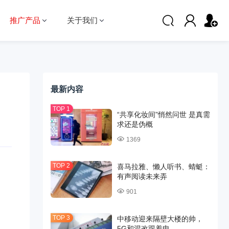
推广产品
关于我们
最新内容
“共享化妆间”悄然问世 是真需
求还是伪概
1369
喜马拉雅、懒人听书、蜻蜓：
有声阅读未来弄
901
中移动迎来隔壁大楼的帅，
5G和混改跟着电