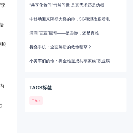
“共享化妆间”悄然问世 是真需求还是伪概
“李
中移动迎来隔壁大楼的帅，5G和混改跟着电
括
滴滴“官宣”巨亏——是卖惨，还是真难
网剧
折叠手机：全面屏后的救命稻草？
小黄车们的命：押金难退成共享家族“职业病
内
TAGS标签
The
穷