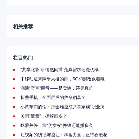
相关推荐
栏目热门
“共享化妆间”悄然问世 是真需求还是伪概
中移动迎来隔壁大楼的帅，5G和混改跟着电
滴滴“官宣”巨亏——是卖惨，还是真难
折叠手机：全面屏后的救命稻草？
小黄车们的命：押金难退成共享家族“职业病
关闭“流量”，撕掉画皮？
咪蒙关停，靠“伪女权”挣钱还能撑多久
短视频的彷徨与退让：积蓄力量，正待春暖花