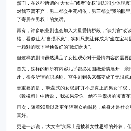
然而，在这些所谓的“大女主”或者“女权”剧却很少体现
对我不离不弃，男二都会生死相依，男三都会“我的眼
了寄居在男权上的笑话。
再有，许多职业剧也会加入大量爱情桥段，“谈判官”改谈
格，看似让人“自强不息”，实则只想让你成为“坐在宝
一颗颗的吃下早预备好的“致幻药丸”。
但这样的剧情虽然满足了女性观众对于爱情内容的需要
首先，这样的剧所有内容几乎都必须围绕爱情展开，亲
此，很多所谓的职场剧、宫斗剧到头来都变成了无限尴
更重要的是，“咪蒙式的女权剧”并不是真正的男女平权
《致橡树》中所说，“我如果爱你，绝不学攀援的凌霄花
再次，随着90后以及更年轻观众的崛起，单身才是社
喜好。
更进一步说，“大女主”实际上是披着女性思维的外衣，