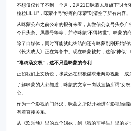
不想仅仅过了不到一个月，2月21日咪蒙以及旗下“才
粒粒LiLiLi”，咪蒙小号“好疼的咪蒙”则清空了所有内容。
从咪蒙公布之前公布的报价来看，其微信公众号头条广告
今日头条、凤凰号等等，并称咪蒙“不得转世”。咪蒙的
除了自媒体，同时可能就此终结的还有咪蒙刚刚开始的编
《长大成人》正在筹备中。现在咪蒙被封，这部“神似”
“毒鸡汤女权”，这不只是咪蒙的专利
正如我们上文所说，咪蒙还在积极谋求走向影视圈，成
了解咪蒙的人都知道，咪蒙的文章一向以宣扬所谓“女权
心。
作为一个影视的门外汉，咪蒙之所以开始进军影视当编剧
有着直接关系。
从《欢乐颂》里的五个姐妹，到《我的前半生》里的罗