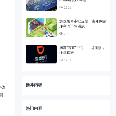
1251
游戏版号审批反复，去年网易
净利润下降四成
738
滴滴“官宣”巨亏——是卖惨，
还是真难
1201
推荐内容
集体
不能
热门内容