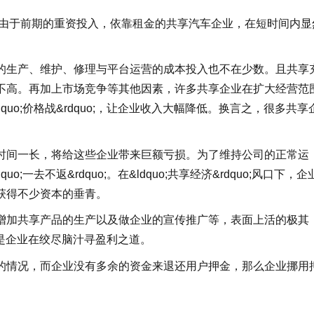
，由于前期的重资投入，依靠租金的共享汽车企业，在短时间内显
的生产、维护、修理与平台运营的成本投入也不在少数。且共享
不高。再加上市场竞争等其他因素，许多共享企业在扩大经营范
uo;价格战&rdquo;，让企业收入大幅降低。换言之，很多共享
时间一长，将给这些企业带来巨额亏损。为了维持公司的正常运
一去不返&rdquo;。在&ldquo;共享经济&rdquo;风口下，企
获得不少资本的垂青。
增加共享产品的生产以及做企业的宣传推广等，表面上活的极其
表下，是企业在绞尽脑汁寻盈利之道。
的情况，而企业没有多余的资金来退还用户押金，那么企业挪用