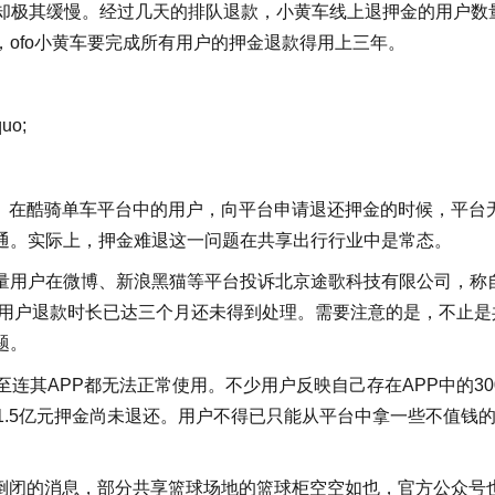
度却极其缓慢。经过几天的排队退款，小黄车线上退押金的用户数
ofo小黄车要完成所有用户的押金退款得用上三年。
。
o;
况。在酷骑单车平台中的用户，向平台申请退还押金的时候，平台
通。实际上，押金难退这一问题在共享出行行业中是常态。
量用户在微博、新浪黑猫等平台投诉北京途歌科技有限公司，称
的用户退款时长已达三个月还未得到处理。需要注意的是，不止是
题。
连其APP都无法正常使用。不少用户反映自己存在APP中的30
1.5亿元押金尚未退还。用户不得已只能从平台中拿一些不值钱
也传出了倒闭的消息，部分共享篮球场地的篮球柜空空如也，官方公众号