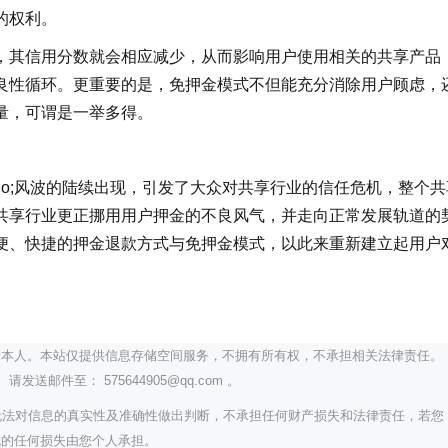
的权利。
，其信用分数就会相应减少，从而影响用户使用相关的共享产品
良性循环。更重要的是，免押金模式不但能充分消除用户顾虑，
量，可谓是一举多得。
rdquo;风波的陆续出现，引发了大众对共享行业的信任危机，整个
共享行业更正挪用用户押金的不良风气，并走向正常发展轨道的
便、快捷的押金退款方式与免押金模式，以此来重新建立起用户
者本人。本站仅提供信息存储空间服务，不拥有所有权，不承担相关法律责任。
邮件至： 575644905@qq.com 。
无法对信息的真实性及准确性做出判断，不承担任何财产损失和法律责任，若您
成的任何损失由您个人承担。