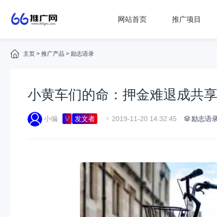
网站首页
推广项目
主页
>
推广产品
>
励志语录
小黄车们的命：押金难退成共享
小编
V
发文者
2019-11-20 14:32:45
励志语