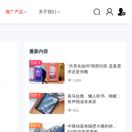
推广产品
关于我们
最新内容
“共享化妆间”悄然问世 是真需
求还是伪概
1369
喜马拉雅、懒人听书、蜻蜓：
有声阅读未来弄
901
中移动迎来隔壁大楼的帅，
5G和混改跟着电