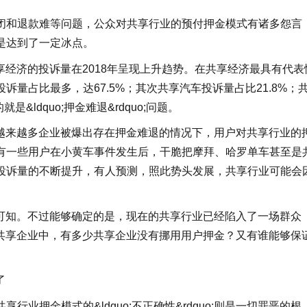
闭和退款难等问题，公众对共享行业的预付押金模式有诸多怨言
是达到了一定冰点。
共享经济的投诉量在2018年呈现上升趋势。在共享经济最具有代表
量占比最多，达67.5%；其次共享汽车投诉量占比21.8%；
&ldquo;押金难退&rdquo;问题。
，在面对越来越多企业被爆出存在押金难退的情况下，用户对共享行业的
有一些用户在小黄车事件发生后，干脆把摩拜、哈罗单车甚至是
投诉量的不断提升，有人预测，照此势头发展，共享行业可能会
前还尚未可知。不过能够确定的是，现在的共享行业已经陷入了一场群众
今存活的共享企业中，有多少共享企业没有挪用用户押金？又有谁能够保
了
业押金模式的&ldquo;不正确性&rdquo;则是一切罪恶的根