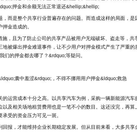
;押金和余额无法正常退还&hellip;&hellip;
题，而是整个共享行业普遍存在的问题。而造成这样的局面，是
户押金造成的。
quo;措施，且为了防止公司的共享产品被用户无端破坏、盗走等，共
三地被爆出押金难退事件，让不少用户对押金模式产生了严重的
uo;我们的押金都去哪了？&rdquo;等疑问。
o;囊中羞涩&rdquo;，不得不挪用用户押金&ldquo;救急
关的运营成本十分之高。以共享汽车为例，采购一辆新能源汽车
位以及相关场地租赁费用也是一笔不小的数目。这还没完，再算
要承受的资金压力可见一斑。
利回报，才能维持企业长期稳定发展。但从目前来看，大多共享