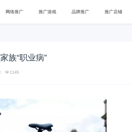
网络推广
推广游戏
品牌推广
推广店铺
家族“职业病”
录
1145