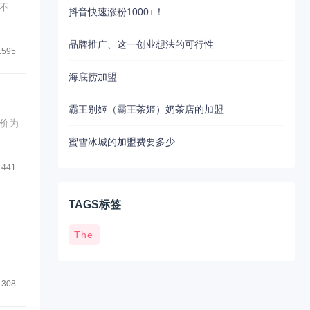
不
抖音快速涨粉1000+！
品牌推广、这一创业想法的可行性
1595
海底捞加盟
霸王别姬（霸王茶姬）奶茶店的加盟
价为
蜜雪冰城的加盟费要多少
1441
TAGS标签
The
1308