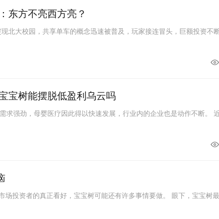
：东方不亮西方亮？
车突现北大校园，共享单车的概念迅速被普及，玩家接连冒头，巨额投资不
宝宝树能摆脱低盈利乌云吗
需求强劲，母婴医疗因此得以快速发展，行业内的企业也是动作不断。 
恼
级市场投资者的真正看好，宝宝树可能还有许多事情要做。 眼下，宝宝树最紧