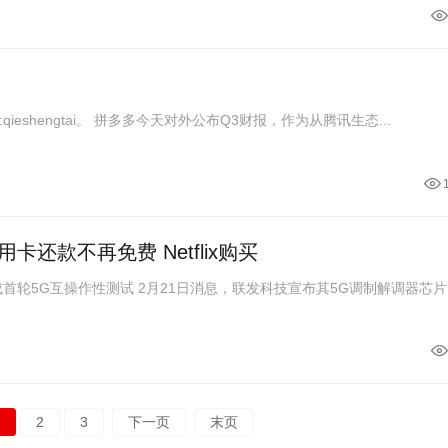
ieshengtai。 拼多多今天对外公布Q3财报，作为从腾讯生态...
还款不再免费 Netflix购买
首轮5G互操作性测试 2月21日消息，联发科技宣布其5G调制解调器芯片..
2
3
下一页
末页