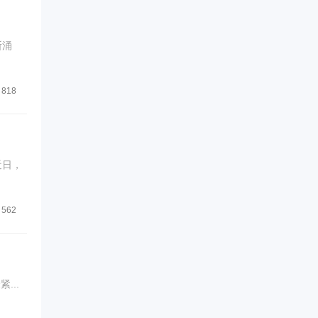
断涌
818
近日，
562
...