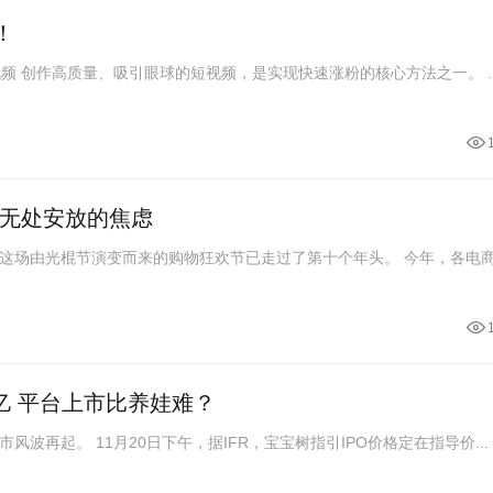
！
1. 制作优质内容，打造爆款视频 创作高质量、吸引眼球的短视频，是实现快速涨粉的核心方法之一。 ..
：无处安放的焦虑
这场由光棍节演变而来的购物狂欢节已走过了第十个年头。 今年，各电
亿 平台上市比养娃难？
波再起。 11月20日下午，据IFR，宝宝树指引IPO价格定在指导价...