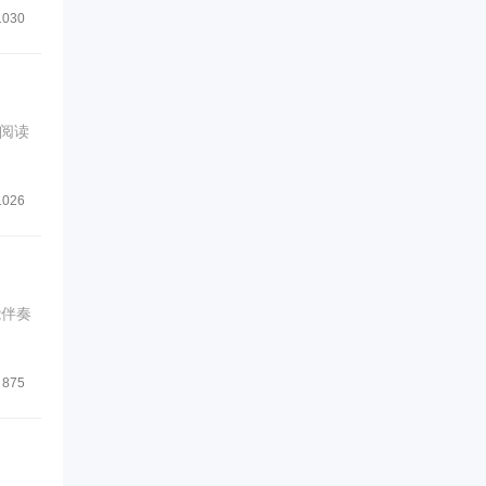
1030
阅读
1026
能伴奏
875