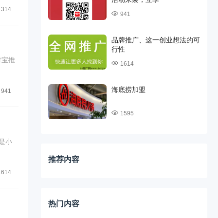
314
941
品牌推广、这一创业想法的可
行性
1614
海底捞加盟
941
1595
是小
推荐内容
1614
热门内容