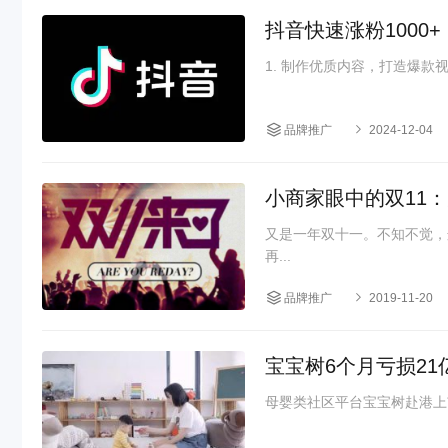
抖音快速涨粉1000+
品牌推广
2024-12-04
小商家眼中的双11
又是一年双十一。不知不觉，
再...
品牌推广
2019-11-20
宝宝树6个月亏损21
母婴类社区平台宝宝树赴港上市风