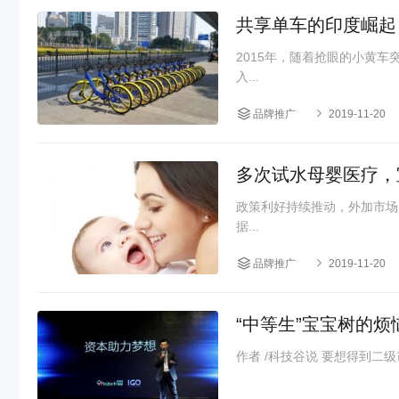
共享单车的印度崛起
2015年，随着抢眼的小黄
入...
品牌推广
2019-11-20
多次试水母婴医疗，
政策利好持续推动，外加市场
据...
品牌推广
2019-11-20
“中等生”宝宝树的烦
作者 /科技谷说 要想得到二