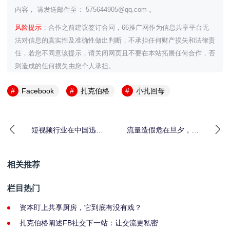
内容， 请发送邮件至： 575644905@qq.com 。
风险提示
：合作之前建议签订合同，66推广网作为信息共享平台无
法对信息的真实性及准确性做出判断，不承担任何财产损失和法律责
任，若您不同意该提示，请关闭网页且不要在本站拓展任何合作，否
则造成的任何损失由您个人承担。
Facebook
扎克伯格
小扎回母
短视频行业在中国迅速
流量造假危在旦夕，粉
崛起＂中国风＂吹向世
丝经济“永垂不朽”
界
相关推荐
栏目热门
资本盯上共享厨房，它到底有没有戏？
扎克伯格阐述FB社交下一站：让交流更私密