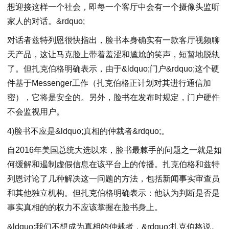
想迎接这样一个社会，即每一个客厅中会有一个摄像头监听
家人的对话。&rdquo;
对话者兹特列恩很快指出，脸书本身确实有一款客厅视频聊
天产品，这让马克脸上带着羞涩和尴尬的笑声，短暂地脱轨
了。但扎克伯格明确表示，由于&ldquo;门户&rdquo;这个硬
件基于Messenger工作（扎克伯格正计划对其进行通信加
密），它将是安全的。另外，脸书在发布时规定，门户硬件
不会监视用户。
4)脸书不应是&ldquo;真相的仲裁者&rdquo;。
自2016年美国总统大选以来，脸书最棘手的问题之一就是如
何缓解和遏制虚假信息在该平台上的传播。扎克伯格和兹特
列恩讨论了几种解决这一问题的方法，包括新闻事实审查员
和其他独立机构。但扎克伯格明确表示：他认为判断是否是
事实真相的的权力不应该掌握在脸书身上。
&ldquo;我们不想成为真相的仲裁者，&rdquo;扎克伯格说。