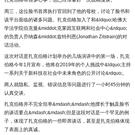
周三，这位脸书首席执行官回到了他的母校，讨论了脸书和
该平台面临的诸多问题。扎克伯格加入了和&ldquo;哈佛大
学法学院伯克曼&middot;克莱因互联网和社会中心&rdquo;
的负责人乔纳森&middot;兹特列恩(Jonathan Zitstrain)的对
话活动。
这次对话是扎克伯格计划举办的几场演讲中的第一场，扎克
伯格今年1月宣布，他将在2019年的个人挑战中&ldquo;主持
一系列关于新科技在社会中未来角色的公开讨论&rdquo;。
两人就隐私、监视、错误信息等问题进行了一小时45分钟的
认真交谈。
扎克伯格并不完全坦率&mdash;&mdash;他擅长于触及脸书
的谈话要点&mdash;&mdash;但是这段对话是一个罕见的例
子，体现了扎克伯格的一些即席谈话，甚至是扎克伯格体现
了表面上的真诚。