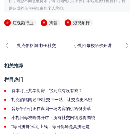
任，若您不同意该提示，请关闭网页且不要在本站拓展任何合作，否
则造成的任何损失由您个人承担。
短视频行业
抖音
短视频行
扎克伯格阐述FB社交下
小扎回母校哈佛开讲：
一站：让交流更私密、
所有社交网络必将围绕
更安
聊
相关推荐
栏目热门
资本盯上共享厨房，它到底有没有戏？
扎克伯格阐述FB社交下一站：让交流更私密
音乐平台们正在谋划一场内容的供给侧变革
小扎回母校哈佛开讲：所有社交网络必将围绕
“每日拼拼”延期上线，每日优鲜是真拼还是