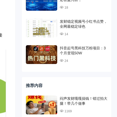
18
发财稳定视频号小红书点赞，
全网最稳定绿色
14
接
抖音起号黑科技万粉项目：3
个月变现50W
24
推荐内容
闷声发财嘎嘎搞钱！错过拍大
腿！带几个做事
1169