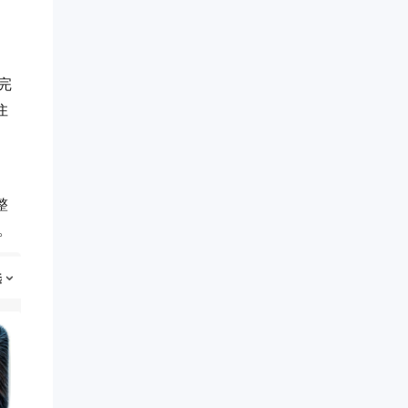
完
住
整
。