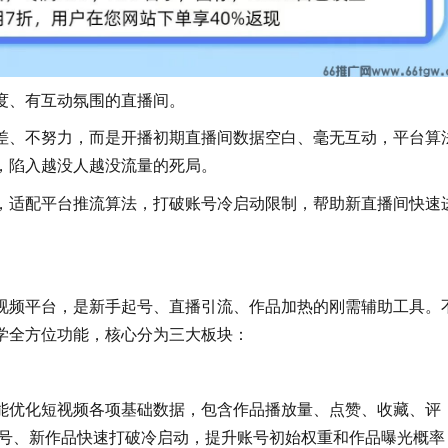
度、有互动氛围的直播间。
差、不努力，而是开播初期直播间数据空白、毫无互动，平台算
，陷入越没人越没流量的死局。
，适配平台推流算法，打破账号冷启动限制，帮助新直播间快速
视频平台，是新手起号、直播引流、作品加热的刚需辅助工具。
学全方位功能，核心分为三大板块：
能优化短视频各项基础数据，包含作品播放量、点赞、收藏、评
账号、新作品快速打破冷启动，提升账号初始权重和作品曝光概率