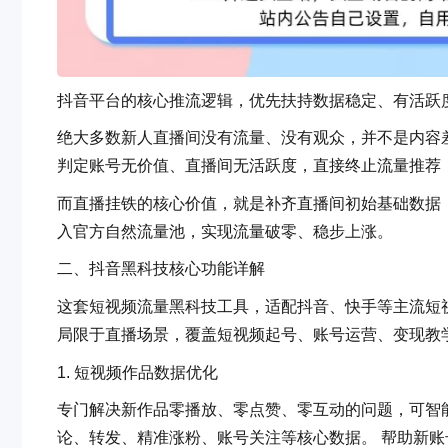
抖音平台的核心推流逻辑，优先扶持数据稳定、有活跃
绝大多数新人直播间没有流量、没有观众，并不是内容
判定账号无价值、直播间无活跃度，直接终止流量推荐
而直播挂铁的核心价值，就是补齐直播间初始基础数据
入官方自然流量池，实现流量破零、稳步上涨。
二、抖音黑科技核心功能详解
这套短视频流量黑科技工具，适配抖音、快手等主流短
局限于直播场景，覆盖短视频起号、账号运营、变现教
1. 短视频作品数据优化
专门解决新作品零播放、零点赞、零互动的问题，可智
论、转发、精准涨粉、账号关注等核心数据。 帮助新