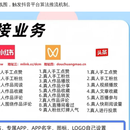
间氛围，触发抖音平台算法推流机制。