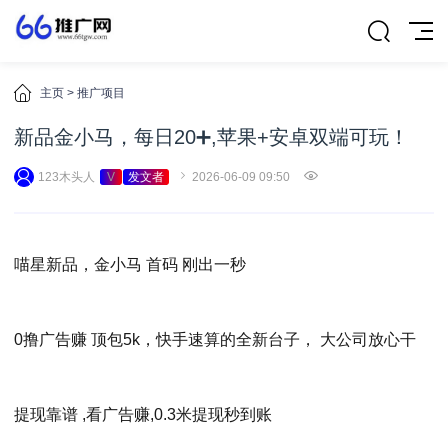
主页
>
推广项目
新品金小马，每日20➕,苹果+安卓双端可玩！
123木头人
V
发文者
2026-06-09 09:50
喵星新品，金小马 首码 刚出一秒
0撸广告赚 顶包5k，快手速算的全新台子， 大公司放心干
提现靠谱 ,看广告赚,0.3米提现秒到账