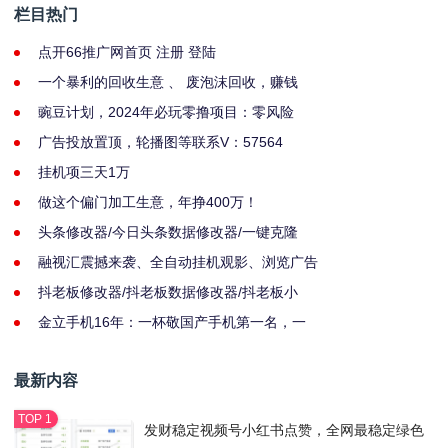
栏目热门
点开66推广网首页 注册 登陆
一个暴利的回收生意 、 废泡沫回收，赚钱
豌豆计划，2024年必玩零撸项目：零风险
广告投放置顶，轮播图等联系V：57564
挂机项三天1万
做这个偏门加工生意，年挣400万！
头条修改器/今日头条数据修改器/一键克隆
融视汇震撼来袭、全自动挂机观影、浏览广告
抖老板修改器/抖老板数据修改器/抖老板小
金立手机16年：一杯敬国产手机第一名，一
最新内容
发财稳定视频号小红书点赞，全网最稳定绿色