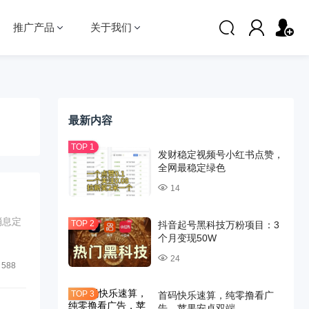
推广产品
关于我们
最新内容
发财稳定视频号小红书点赞，
全网最稳定绿色
14
消息定
抖音起号黑科技万粉项目：3
个月变现50W
24
588
首码快乐速算，纯零撸看广
告，苹果安卓双端