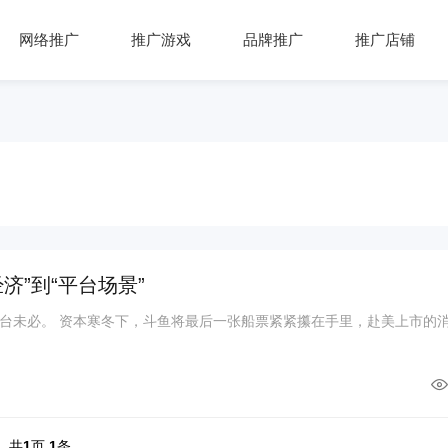
网络推广
推广游戏
品牌推广
推广店铺
济”到“平台场景”
台未必。 资本寒冬下，斗鱼将最后一张船票紧紧攥在手里，赴美上市的
共
1
页
1
条