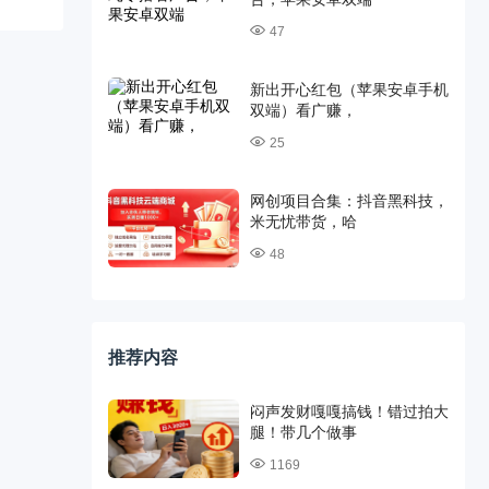
47
新出开心红包（苹果安卓手机
双端）看广赚，
25
网创项目合集：抖音黑科技，
米无忧带货，哈
48
推荐内容
闷声发财嘎嘎搞钱！错过拍大
腿！带几个做事
1169