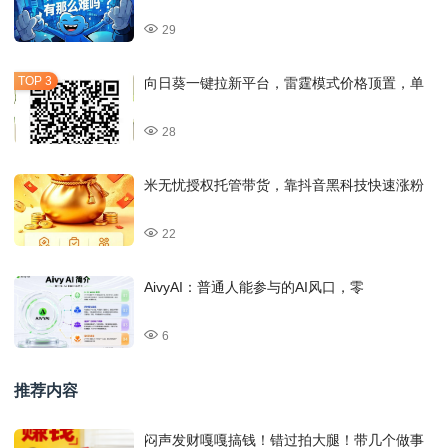
29
向日葵一键拉新平台，雷霆模式价格顶置，单
28
米无忧授权托管带货，靠抖音黑科技快速涨粉
22
AivyAI：普通人能参与的AI风口，零
6
推荐内容
闷声发财嘎嘎搞钱！错过拍大腿！带几个做事