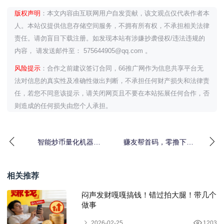
版权声明
：本文内容由互联网用户自发贡献，该文观点仅代表作者本
人。本站仅提供信息存储空间服务，不拥有所有权，不承担相关法律
责任。请勿盲目下载注册。如发现本站有涉嫌抄袭侵权/违法违规的
内容， 请发送邮件至： 575644905@qq.com 。
风险提示
：合作之前建议签订合同，66推广网作为信息共享平台无
法对信息的真实性及准确性做出判断，不承担任何财产损失和法律责
任，若您不同意该提示，请关闭网页且不要在本站拓展任何合作，否
则造成的任何损失由您个人承担。
智能炒币量化机器人
赚友帮首码，零撸下载
——币指多量化合约市
评论，关注，点赞等容
场的“印钞机”！
易悬赚。
相关推荐
闷声发财嘎嘎搞钱！错过拍大腿！带几个
做事
2026-02-25
1203