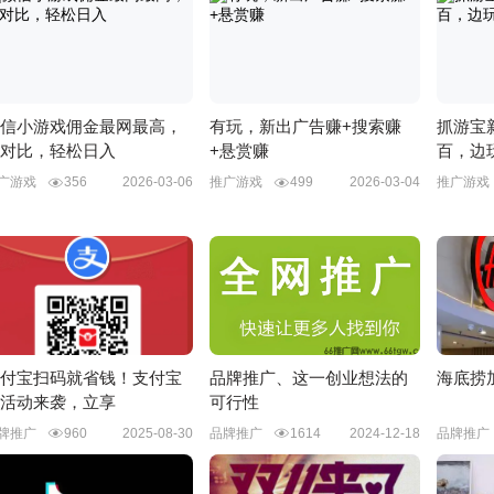
信小游戏佣金最网最高，
有玩，新出广告赚+搜索赚
抓游宝
对比，轻松日入
+悬赏赚
百，边
广游戏
356
2026-03-06
推广游戏
499
2026-03-04
推广游
付宝扫码就省钱！支付宝
品牌推广、这一创业想法的
海底捞
活动来袭，立享
可行性
牌推广
960
2025-08-30
品牌推广
1614
2024-12-18
品牌推