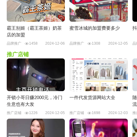
霸王别姬（霸王茶姬）奶茶
蜜雪冰城的加盟费要多少
抖
店的加盟
品牌推广
1458
2024-12-06
品牌推广
1308
2024-12-05
品
推广店铺
开锁小哥日赚2000元，冷门
一件代发货源网站大全
随
生意也有大发
流
推广店铺
1226
2024-12-05
推广店铺
1698
2024-12-03
推