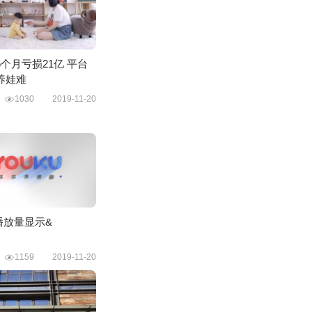
个月亏损21亿 平台
养娃难
广
1030
2019-11-20
t;播放量显示&
铺
1159
2019-11-20