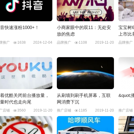
音快速涨粉1000+！
小商家眼中的双11：无处安
宝宝树6
放的焦虑
上市比
牌推广
1638
2024-12-04
品牌推广
1108
2019-11-20
品牌推
着优酷关闭前台播放量，
从刷墙到刷手机屏幕，互联
&quo
量时代也走向尾
网消费下沉
广店铺
3560
2019-11-20
推广店铺
1185
2019-11-20
推广店