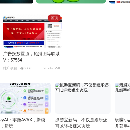
置顶
广告投放置顶，轮播图等联系
V：57564
推广项目
2773
2024-12-01
ivyAI：零撸AVAX，新模
抓游宝新码，不仅是娱乐还
玩赚小
，新玩
可以轻松赚米边玩
几部手