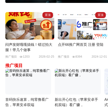
置顶
置顶
闷声发财嘎嘎搞钱！错过拍大
点开66推广网首页 注册 登陆
腿！带几个做事
推广项目
1203
2026-02-25
推广项目
8394
2024-12-01
推广项目
首码快乐速算，纯零撸看广
新出开心红包（苹果安卓手
A
告，苹果安卓双端
机双端）看广赚，
式