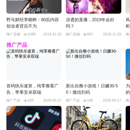
野马财经李晓晔：80后内容
凉透的直播，2019年会好
风
创业者背后不为
吗？
柜
推广店铺
1098
2019-11-20
推广店铺
807
2019-11-20
推
推广产品
首码快乐速算，纯零撸看广
新出自撸小游戏！日赚30-5
为
告，苹果安卓双端
0！微信扫码
的
推广产品
165
2026-05-27
推广产品
166
2026-05-27
推