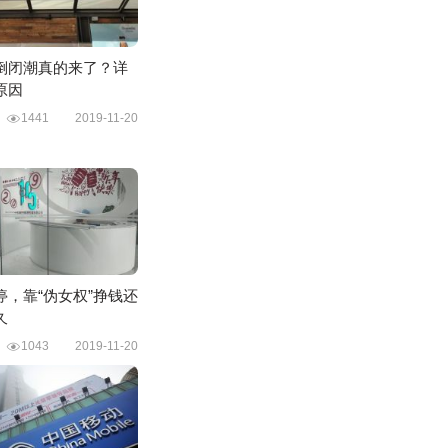
倒闭潮真的来了？详
原因
铺
1441
2019-11-20
停，靠“伪女权”挣钱还
久
录
1043
2019-11-20