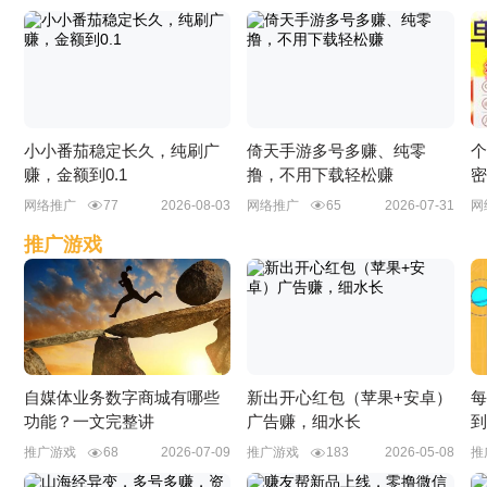
小小番茄稳定长久，纯刷广
倚天手游多号多赚、纯零
个
赚，金额到0.1
撸，不用下载轻松赚
密
网络推广
77
2026-08-03
网络推广
65
2026-07-31
网
推广游戏
自媒体业务数字商城有哪些
新出开心红包（苹果+安卓）
每
功能？一文完整讲
广告赚，细水长
到
推广游戏
68
2026-07-09
推广游戏
183
2026-05-08
推