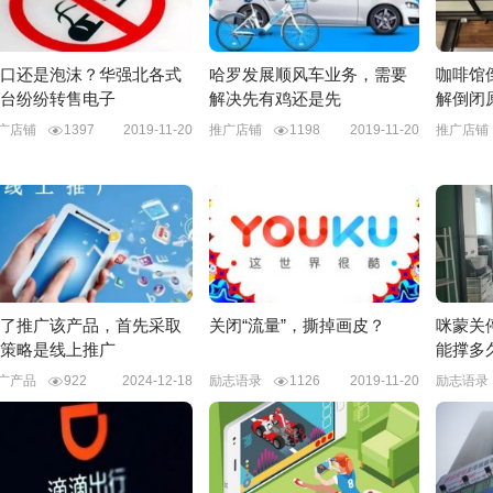
口还是泡沫？华强北各式
哈罗发展顺风车业务，需要
咖啡馆
台纷纷转售电子
解决先有鸡还是先
解倒闭
广店铺
1397
2019-11-20
推广店铺
1198
2019-11-20
推广店
了推广该产品，首先采取
关闭“流量”，撕掉画皮？
咪蒙关
策略是线上推广
能撑多
广产品
922
2024-12-18
励志语录
1126
2019-11-20
励志语