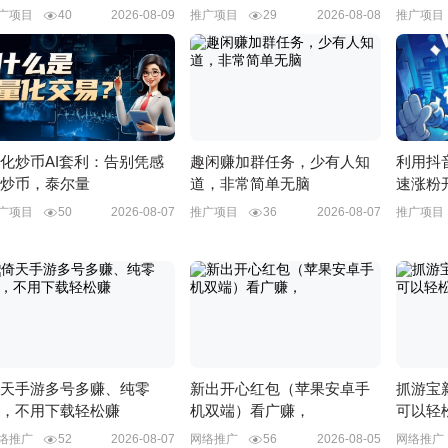
广项目
40
2026-08-09
推广项目
29
2026-08-08
推广项
化炒币AI套利：告别凭感
趣闲赚加群任务，少有人知
利用抖
炒币，泰尔量
道，非常简单无脑
速涨粉
广项目
50
2026-08-07
推广项目
36
2026-08-07
推广项
天手游多号多赚、纯零
新出开心红包（苹果安卓手
抓游宝
，不用下载轻松赚
机双端）看广赚，
可以轻
络推广
52
2026-08-07
网络推广
56
2026-08-05
网络推