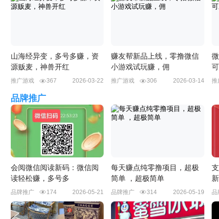
山海经异变，多号多赚，资
赚友帮新品上线，零撸微信
微
源贩麦，神兽开红
小游戏试玩赚，佣
可
推广游戏
367
2026-03-22
推广游戏
306
2026-03-14
推
品牌推广
会阅微信阅读新码：微信阅
每天赚点纯零撸项目，超极
支
读轻松赚，多号多
简单 ，超极简单
新
品牌推广
174
2026-05-21
品牌推广
314
2026-05-19
品