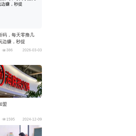
新码，每天零撸几
玩边赚，秒提
戏
386
2026-03-03
加盟
广
1595
2024-12-09