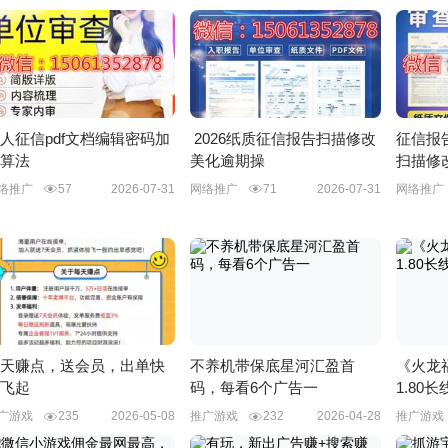
人征信pdf文档编辑密码加
2026纸质征信报告扫描修改
征信报
算法
美化逾期操
扫描修
络推广
57
2026-07-31
网络推广
71
2026-07-31
网络推
天赚点，送会员，出单快
不养机带保底星河汇盈首
《火龙
飞起
码，每看6个广告一
1.80长
广游戏
235
2026-05-08
推广游戏
232
2026-04-28
推广游